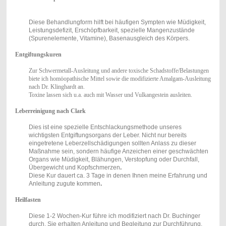
Diese Behandlungform hilft bei häufigen Sympten wie Müdigkeit,
Leistungsdefizit, Erschöpfbarkeit, spezielle Mangenzustände
(Spurenelemente, Vitamine), Basenausgleich des Körpers.
Entgiftungskuren
Zur Schwermetall
-Ausleitung und andere toxische Schadstoffe/Belastungen
biete ich homöopathische Mittel sowie die modifizierte Amalgam-Ausleitung
nach Dr. Klinghardt an.
Toxine lassen sich u.a. auch mit Wasser und Vulkangestein ausleiten.
Leberreinigung
nach Clark
Dies ist eine spezielle Entschlackungsmethode unseres
wichtigsten Entgiftungsorgans der Leber. Nicht nur bereits
eingetretene Leberzellschädigungen sollten Anlass zu dieser
Maßnahme sein, sondern häufige Anzeichen einer geschwächten
Organs wie Müdigkeit, Blähungen, Verstopfung oder Durchfall,
Übergewicht und Kopfschmerzen
.
Diese Kur dauert ca. 3 Tage in denen Ihnen meine Erfahrung und
Anleitung zugute kommen
.
Heilfasten
Diese 1-2 Wochen-Kur führe ich modifiziert nach Dr. Buchinger
durch. Sie erhalten Anleitung und Begleitung zur Durchführung.