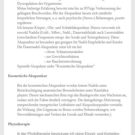
Dysregulation des Organismus.
Meine bisherige Erfahrung beweist eine bis zu 95%ige Verbesserung der
geklagten Beschwerden
.
Mit der Akupunktur lassen sich sämtliche
körperlichen Störungen, u.a. auch psychische (Stress-) Belastungen, positiv
regulieren.
Ich benutze Körper-, Ohr- und Schädelakupunktur. Hierzu verwende ich
sowohl Nadeln (Gold-, Silber-, Stahl-, Dauernadeln)
als auch Laserstrahlen
(verschiedene Frequenzen entspr. der Areale und Testergebnisse). Diese
Akupunktur ist besonders gut geeignet für Nadel-Empfinliche und Kinder.
Die Dauernadel-Akupunktur setze ich ein bei:
- chron. Schmerzzuständen
- zur Gewichtsreduktion
- zur Raucherentwöhnung
Spezielle Akupuktur siehe "Kosmetische Akupunktur"
Kosmetische Akupunkur
Bei der kosmetischen Akupunktur werden feinste Nadeln
unter
Berücksichtigung anatomischer Besonderheiten
unter Hautfalten
plaziert.
Dieser mechanischen Reiz regt das Bindegewebe zum Wachstum an,
sodass sich die Falten deutlich verringern
. Die dazugehörige Aktivierung
entsprechender energetischer Leitbahnen und Akupunkturpunkte verstärkt
die Wirkung. (Im Gegensatz zu Botox werden Nebenwirkungen, wie
Nervenlähmungen und Verlust der Gestik und Mimik vermieden.
)
Phytotherapie
In der Phytotherapie bevorzuge ich reine Einzel- und Komplex-