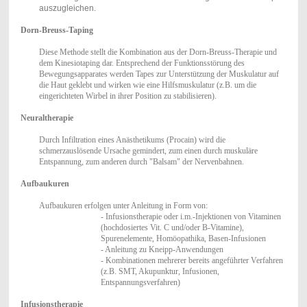
auszugleichen.
Dorn-Breuss-Taping
Diese Methode stellt die Kombination aus der Dorn-Breuss-Therapie und
dem Kinesiotaping dar. Entsprechend der Funktionsstörung
des
Bewegungsapparates
werden Tapes zur Unterstützung der Muskulatur auf
die Haut geklebt und wirken wie eine Hilfsmuskulatur (z.B. um die
eingerichteten Wirbel in ihrer Position zu stabilisieren).
Neuraltherapie
Durch Infiltration eines Anästhetikums (Procain) wird
die
schmerzauslösende Ursache gemindert, zum einen durch muskuläre
Entspannung, zum anderen durch "Balsam" der Nervenbahnen.
Aufbaukuren
Aufbaukuren erfolgen unter Anleitung in Form von:
- Infusionstherapie oder i.m.-Injektionen von Vitaminen
(hochdosiertes Vit. C und/oder B-Vitamine),
Spurenelemente, Homöopathika, Basen-Infusionen
- Anleitung zu Kneipp-Anwendungen
- Kombinationen mehrerer bereits angeführter Verfahren
(z.B. SMT, Akupunktur, Infusionen,
Entspannungsverfahren)
Infusionstherapie