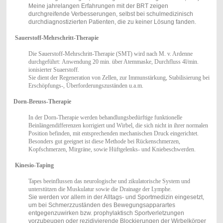
Meine jahrelangen Erfahrungen mit der BRT zeigen
durchgreifende Verbesserungen, selbst bei schulmedizinisch
durchdiagnostizierten Patienten, die zu keiner Lösung fanden.
Sauerstoff-Mehrschritt-Therapie
Die Sauerstoff-Mehrschritt-Therapie (SMT)
wird nach M. v. Ardenne
durchgeführt:
Anwendung 20 min. über Atemmaske, Durchfluss 4l/min.
ionisierter Suaerstoff.
Sie dient der Regeneration von Zellen, zur Immunstärkung, Stabilisierung bei
Erschöpfungs-, Überforderungszuständen u.a.m.
Dorn-Breuss-Therapie
In der Dorn-Therapie werden behandlungsbedürftige funktionelle
Beinlängendifferenzen korrigiert und Wirbel, die sich nicht in ihrer normalen
Position befinden, mit entsprechenden mechanischen Druck eingerichtet.
Besonders gut geeignet ist diese Methode bei Rückenschmerzen,
Kopfschmerzen, Mirgräne, sowie Hüftgelenks- und Kniebeschwerden.
Kinesio-Taping
Tapes beeinflussen das neurologische und zikulatorische System und
unterstützen die Muskulatur sowie die Drainage der Lymphe.
Sie werden vor allem in der Alltags- und Sportmedizin eingesetzt,
um bei Schmerzzuständen des Bewegungsapparartes
entgegenzuwirken bzw. prophylaktisch Sportverletzungen
vorzubeugen oder rezidivierende Blockierungen der Wirbelkörper