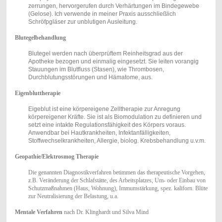
zerrungen, hervorgerufen durch Verhärtungen im Bindegewebe
(Gelose). Ich verwende in meiner Praxis ausschließlich
Schröfpgläser zur unblutigen Ausleitung.
Blutegelbehandlung
Blutegel werden nach überprüftem Reinheitsgrad aus der
Apotheke bezogen und einmalig eingesetzt. Sie leiten vorangig
Stauungen im Blutfluss (Stasen), wie Thrombosen,
Durchblutungsstörungen und Hämatome, aus.
Eigenbluttherapie
Eigeblut ist eine körpereigene Zelltherapie zur Anregung
körpereigener Kräfte. Sie ist als Biomodulation zu definieren und
setzt eine intakte Regulationsfähigkeit des Körpers voraus.
Anwendbar bei Hautkrankheiten, Infektanfälligkeiten,
Stoffwechselkrankheiten, Allergie, biolog. Krebsbehandlung u.v.m.
Geopathie/Elektrosmog Therapie
Die genannten Diagnostikverfahren betimmen das therapeutische Vorgehen,
z.B. Veränderung der Schlafstätte, des Arbeitsplatzes, Um- oder Einbau von
Schutzmaßnahmen (Haus, Wohnung), Immumstärkung, spez. kaliforn. Blüte
zur Neutralisierung der Belastung, u.a.
Mentale Verfahren
nach Dr. Klinghardt und Silva Mind