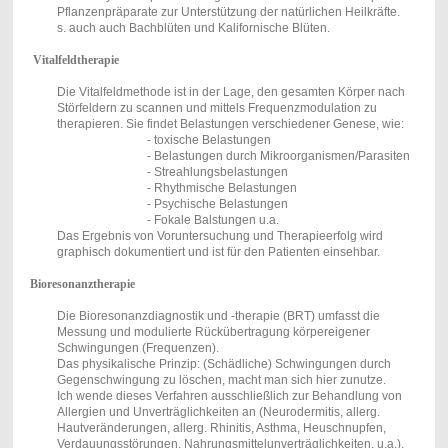
Pflanzenpräparate zur Unterstützung der natürlichen Heilkräfte.
s. auch auch Bachblüten und Kalifornische Blüten.
Vitalfeldtherapie
Die Vitalfeldmethode ist in der Lage, den gesamten Körper nach
Störfeldern zu scannen und mittels Frequenzmodulation zu
therapieren. Sie findet Belastungen verschiedener Genese, wie:
- toxische Belastungen
- Belastungen durch Mikroorganismen/Parasiten
- Streahlungsbelastungen
- Rhythmische Belastungen
- Psychische Belastungen
- Fokale Balstungen u.a.
Das Ergebnis von Voruntersuchung und Therapieerfolg wird
graphisch dokumentiert und ist für den Patienten einsehbar.
Bioresonanztherapie
Die Bioresonanzdiagnostik und -therapie (BRT) umfasst die
Messung und modulierte Rückübertragung körpereigener
Schwingungen (Frequenzen).
Das physikalische Prinzip: (Schädliche) Schwingungen durch
Gegenschwingung zu löschen, macht man sich hier zunutze.
Ich wende dieses Verfahren ausschließlich zur Behandlung von
Allergien und Unverträglichkeiten an (Neurodermitis, allerg.
Hautveränderungen, allerg. Rhinitis, Asthma, Heuschnupfen,
Verdauungsstörungen , Nahrungsmittelunverträglichkeiten, u.a.).