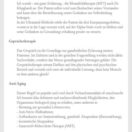
Ich wende - mit guter Erfahrung - die Mentalfeldtherapie (MFT) nach Dr.
Klinghardt an. Der Patient selbst wird zum Beobachter seines Verstandes
und kann über die Beeinflussung seiner Gedanken zur Selbstheilung
beitragen.
In der Ultramind-Methode erlebt der Patient die drei Entspannungsebeben,
womit er in die Lage versetzt wird, auf der Alpha-Stufe wach zu bleiben und
seine Gedanken zu Gesundung/-erhaltung positiv zu steuern.
Geprächstherapie
Das Gespräch ist die Grundlage zur ganzheitlichen Erfassung meines
Patienten. Im Zuhören und in der gezielten Fragestellung werden nicht allein
Sachverhalte, sondern das Wesen grundlegender Störungen geklärt. Die
Gesprächstherapie nimmt Einfluss auf den physischen und psychischen
Bereich und versteht sich stets als individuelle Leistung; denn kein Mensch
ist dem anderen gleich!
Anti-Aging
Dieser Begiff ist populär und wird durch Verkaufsmentalität oft missbraucht.
Ich benutze klar definierte und nachzuvollziehende Möglichkeiten, den
Organismus biologisch jung zu erhalten, unter anderem in
- Beratung zur gesunden Lebensweise,
- Anti-Stress Maßnahmen,
- Aufbaukuren zur Immunstärkung, ganzheitl. Akupunktur (Basisstärkung),
- kosmetische Akupunktur
- Sauerstoff-Mehrschritt-Therapie (SMT)